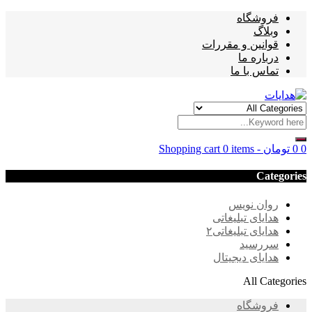
فروشگاه
وبلاگ
قوانین و مقررات
درباره ما
تماس با ما
0
0
تومان
-
0 items
Shopping cart
Categories
روان نویس
هدایای تبلیغاتی
هدایای تبلیغاتی۲
سررسید
هدایای دیجیتال
All Categories
فروشگاه