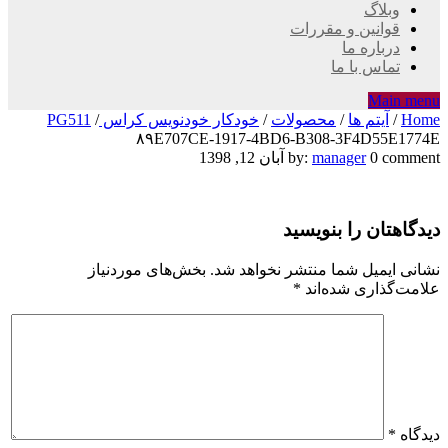
وبلاگ
قوانین و مقررات
درباره ما
تماس با ما
Main menu
Home
/
آیتم ها
/
محصولات
/
خودکار خودنویس کراس PG511
/
۸۹E707CE-1917-4BD6-B308-3F4D55E1774E
۸۹E707CE-
0 comment
manager
by:
آبان 12, 1398
1917-
دیدگاهتان را بنویسید
4BD6-
B308-
نشانی ایمیل شما منتشر نخواهد شد.
بخش‌های موردنیاز
علامت‌گذاری شده‌اند
*
3F4D55E1774E
دیدگاه
*