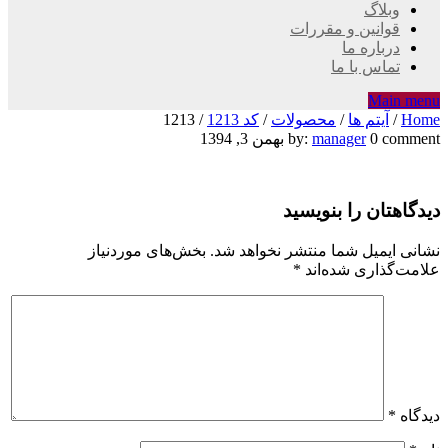
وبلاگ
قوانین و مقررات
درباره ما
تماس با ما
Main menu
Home
/
آیتم ها
/
محصولات
/
کد 1213
/
1213
1213
0 comment
manager
by:
بهمن 3, 1394
دیدگاهتان را بنویسید
نشانی ایمیل شما منتشر نخواهد شد.
بخش‌های موردنیاز
علامت‌گذاری شده‌اند
*
دیدگاه
*