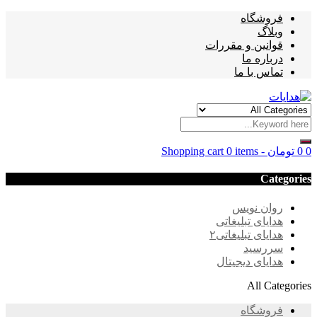
فروشگاه
وبلاگ
قوانین و مقررات
درباره ما
تماس با ما
0
0
تومان
-
0 items
Shopping cart
Categories
روان نویس
هدایای تبلیغاتی
هدایای تبلیغاتی۲
سررسید
هدایای دیجیتال
All Categories
فروشگاه