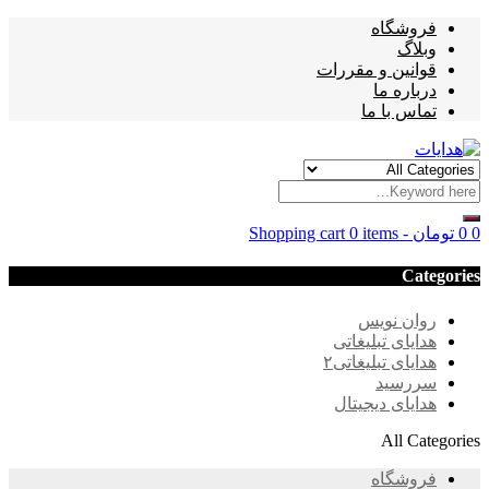
فروشگاه
وبلاگ
قوانین و مقررات
درباره ما
تماس با ما
0
0
تومان
-
0 items
Shopping cart
Categories
روان نویس
هدایای تبلیغاتی
هدایای تبلیغاتی۲
سررسید
هدایای دیجیتال
All Categories
فروشگاه