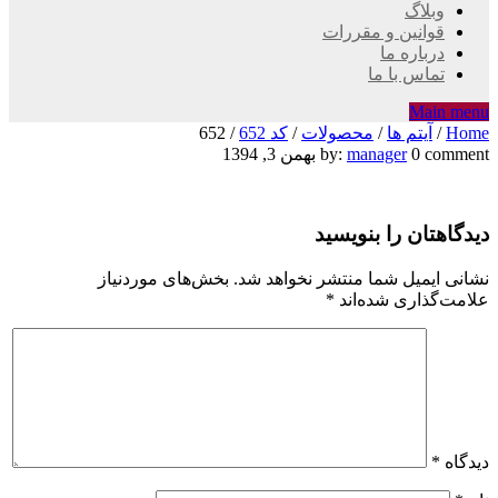
وبلاگ
قوانین و مقررات
درباره ما
تماس با ما
Main menu
Home
/
آیتم ها
/
محصولات
/
کد 652
/
652
652
0 comment
manager
by:
بهمن 3, 1394
دیدگاهتان را بنویسید
نشانی ایمیل شما منتشر نخواهد شد.
بخش‌های موردنیاز
علامت‌گذاری شده‌اند
*
دیدگاه
*