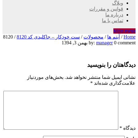
وبلاگ
قوانین و مقررات
درباره ما
تماس با ما
Main menu
Home
/
آیتم ها
/
محصولات
/
ست خودکار – جاکلیدی کد 8120
/
8120
8120
0 comment
manager
by:
بهمن 3, 1394
دیدگاهتان را بنویسید
نشانی ایمیل شما منتشر نخواهد شد.
بخش‌های موردنیاز
علامت‌گذاری شده‌اند
*
دیدگاه
*