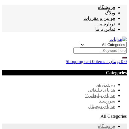
فروشگاه
وبلاگ
قوانین و مقررات
درباره ما
تماس با ما
0
0
تومان
-
0 items
Shopping cart
Categories
روان نویس
هدایای تبلیغاتی
هدایای تبلیغاتی۲
سررسید
هدایای دیجیتال
All Categories
فروشگاه