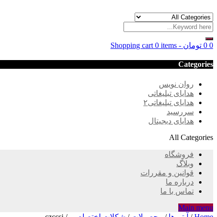
0
0
تومان
-
0 items
Shopping cart
Categories
روان نویس
هدایای تبلیغاتی
هدایای تبلیغاتی۲
سررسید
هدایای دیجیتال
All Categories
فروشگاه
وبلاگ
قوانین و مقررات
درباره ما
تماس با ما
Main menu
Home
/
آیتم ها
/
محصولات
/
شکلات اختصاصی
/
czccsi