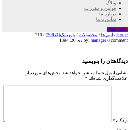
وبلاگ
قوانین و مقررات
درباره ما
تماس با ما
Main menu
Home
/
آیتم ها
/
محصولات
/
پاوربانک(کد206)
/
210
210
0 comment
manager
by:
دی 26, 1394
دیدگاهتان را بنویسید
نشانی ایمیل شما منتشر نخواهد شد.
بخش‌های موردنیاز
علامت‌گذاری شده‌اند
*
دیدگاه
*