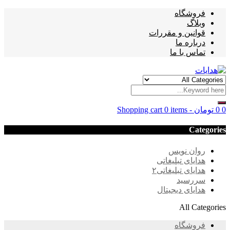
فروشگاه
وبلاگ
قوانین و مقررات
درباره ما
تماس با ما
0
0
تومان
-
0 items
Shopping cart
Categories
روان نویس
هدایای تبلیغاتی
هدایای تبلیغاتی۲
سررسید
هدایای دیجیتال
All Categories
فروشگاه