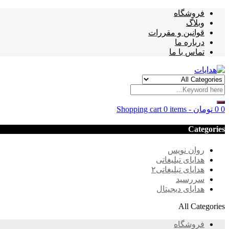
فروشگاه
وبلاگ
قوانین و مقررات
درباره ما
تماس با ما
0
0
تومان
-
0 items
Shopping cart
Categories
روان نویس
هدایای تبلیغاتی
هدایای تبلیغاتی۲
سررسید
هدایای دیجیتال
All Categories
فروشگاه