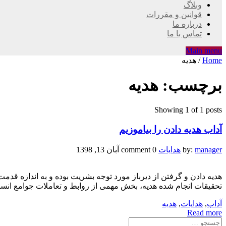
وبلاگ
قوانین و مقررات
درباره ما
تماس با ما
Main menu
Home
/
هدیه
برچسب:
هدیه
Showing 1 of 1 posts
آداب هدیه دادن را بیاموزیم
manager
by:
هدایات
0 comment
آبان 13, 1398
هدیه دادن و گرفتن از دیرباز مورد توجه بشریت بوده و به اندازه قدم
تحقیقات انجام شده هدیه، بخش مهمی از روابط و تعاملات جوامع انسان
آداب
,
هدایات
,
هدیه
Read more
جستجو