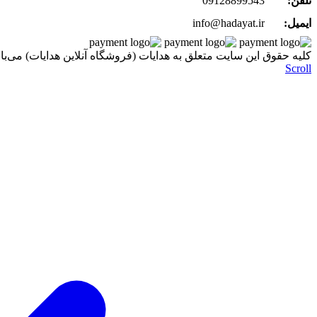
تلفن:
09128899543
ایمیل:
info@hadayat.ir
کليه حقوق اين سايت متعلق به هدایات (فروشگاه آنلاین هدایات) می‌با
Scroll