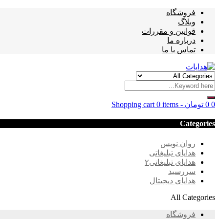
فروشگاه
وبلاگ
قوانین و مقررات
درباره ما
تماس با ما
0
0
تومان
-
0 items
Shopping cart
Categories
روان نویس
هدایای تبلیغاتی
هدایای تبلیغاتی۲
سررسید
هدایای دیجیتال
All Categories
فروشگاه