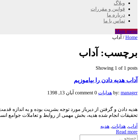
وبلاگ
قوانین و مقررات
درباره ما
تماس با ما
Main menu
Home
/
آداب
برچسب:
آداب
Showing 1 of 1 posts
آداب هدیه دادن را بیاموزیم
manager
by:
هدایات
0 comment
آبان 13, 1398
هدیه دادن و گرفتن از دیرباز مورد توجه بشریت بوده و به اندازه قدم
تحقیقات انجام شده هدیه، بخش مهمی از روابط و تعاملات جوامع انسان
آداب
,
هدایات
,
هدیه
Read more
جستجو