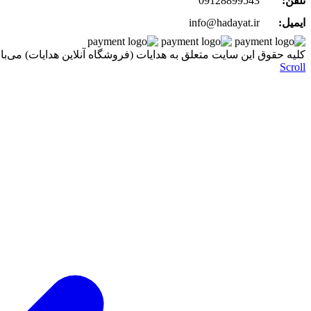
تلفن:
09128899543
ایمیل:
info@hadayat.ir
کليه حقوق اين سايت متعلق به هدایات (فروشگاه آنلاین هدایات) می‌با
Scroll