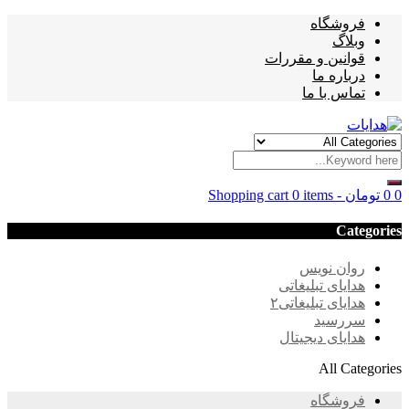
فروشگاه
وبلاگ
قوانین و مقررات
درباره ما
تماس با ما
0
0
تومان
-
0 items
Shopping cart
Categories
روان نویس
هدایای تبلیغاتی
هدایای تبلیغاتی۲
سررسید
هدایای دیجیتال
All Categories
فروشگاه