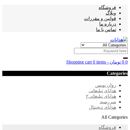
فروشگاه
وبلاگ
قوانین و مقررات
درباره ما
تماس با ما
0
0
تومان
-
0 items
Shopping cart
Categories
روان نویس
هدایای تبلیغاتی
هدایای تبلیغاتی۲
سررسید
هدایای دیجیتال
All Categories
فروشگاه