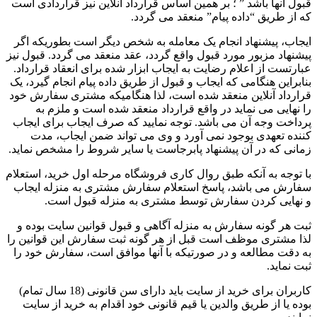
قبول آنها باشد ” ؛ بر همین اساس قرارداد آنلاین نیز قراردادی است
که از طریق “داده پیام” منعقد می گردد.
ایجاب، پیشنهاد انجام یک معامله به شخص دیگر است بطوریکه اگر
پیشنهاد مزبور مورد قبول واقع گردد، عقد منعقد می گردد. قبول نیز
عبارتست از اعلام رضایت به ایجاب ابزار شده برای انعقاد قرارداد.
بنابراین هنگامی که ایجاب و قبول از طریق داده پیام انجام گیرد، یک
قرارداد آنلاین منعقد شده است، لذا هنگامیکه مشتری سفارش خود
را نهایی می نماید در واقع قرارداد منعقد شده است و ملزم به
پرداخت وجه آن می باشد. توجه نمایید که صرف ایجاب برای ایجاب
کننده تعهدی بوجود نمی آورد و وی می تواند ضمن ایجاب، مدت
زمانی که در آن پیشنهاد پابرجاست یا سایر شروط را مشخص نماید.
با توجه به آنکه طبق روال کاری فروشگاه مرحله اول خرید، استعلام
سفارش می باشد، پاسخ استعلام سفارش مشتری به منزله ایجاب
و نهایی کردن سفارش توسط مشتری به منزله قبول است.
ثبت هر گونه سفارش به منزله آگاهی و قبول قوانین سایت بوده و
لذا مشتری موظف است قبل از هر گونه ثبت سفارش این قوانین را
به دقت مطالعه و در صورتیکه با آنها موافق است، سفارش خود را
ثبت نماید.
کاربران برای خرید از سایت باید دارای سن قانونی (18 سال تمام)
بوده یا از طریق والدین یا قیم قانونی خود اقدام به خرید از سایت