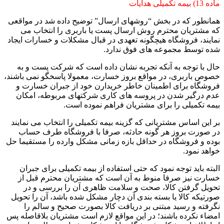
ماده 13) بیمه تکمیلی هدایات
همانطور که در بخش “روشهای ارسال” توضیح داده شد در مواقعی
که مشتریان محترم روش ارسال پست یا باربری را انتخاب می
نمایند، فروشگاه هیچگونه تعهدی در قبال مشکلات و خسارات ایجاد
شده توسط مجموعه های فوق ندارد.
حال با توجه به آنکه تجربه نشان داده است که شرکت پست و به
خصوص باربری، در مواقع بروز خسارت، معمولا پاسخگو نمی باشند،
فروشگاه برای اطمینان خاطر خریدارن خود از جبران خسارت و
عدم درگیر شدن در پروسه های کاری شرکتهای مربوطه، امکان
بیمه تکمیلی را برای مشتریان فراهم نموده است.
بر این اساس مشتریانی که گزینه بیمه تکمیلی را انتخاب می نمایند
در صورت بروز هر گونه حادثه، صرفا با فروشگاه طرف حساب
بوده و فروشگاه در حداقل بازه زمانی مشکل وارده را مستقیما حل
خواهد نمود.
البته باید توجه نمود که حتی استفاده از بیمه تکمیلی برای جبران
خسارت نیز صرفا منوط به آن است که مشتریان محترم قبل از
تحویل گرفتن کالا، صحت و سلامت ظاهری آن را بررسی و در
صورتیکه کالا یا بسته بندی آن دچار مشکل شده باشد، آن را تحویل
نگرفته و رسید مبتنی بر دریافت کالا بصورت صحیح و سالم را
امضاء نکرده باشند؛ در این مواقع لازم است مشتریان بلاقاصله پس